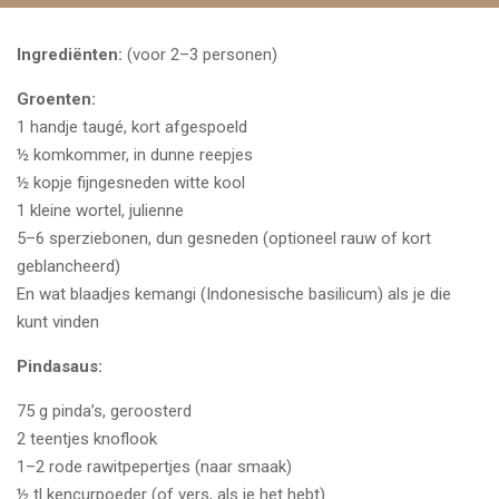
Ingrediënten:
(voor 2–3 personen)
Groenten:
1 handje taugé, kort afgespoeld
½ komkommer, in dunne reepjes
½ kopje fijngesneden witte kool
1 kleine wortel, julienne
5–6 sperziebonen, dun gesneden (optioneel rauw of kort
geblancheerd)
En wat blaadjes kemangi (Indonesische basilicum) als je die
kunt vinden
Pindasaus:
75 g pinda’s, geroosterd
2 teentjes knoflook
1–2 rode rawitpepertjes (naar smaak)
½ tl kencurpoeder (of vers, als je het hebt)