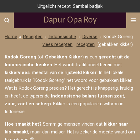
Uitgelicht recept: Sambal badjak
Ga
direct
Dapur Opa Roy
naar
de
Home
»
Recepten
»
Indonesische
»
Diverse
»
Kodok Goreng
hoofdinhoud
vlees recepten
recepten
(gebakken kikker)
Kodok Goreng
(of
Gebakken Kikker
) is een
gerecht uit de
Indonesische keuken
. Het wordt traditioneel bereid met
kikkervlees
, meestal van de
rijstveld kikker
. In het lokale
taalgebruik is “Kodok Goreng” het woord voor gebakken kikker.
Wat is Kodok Goreng precies?
Het gerecht is knapperig, kruidig
en heeft de typerende
Indonesische balans tussen zout,
zuur, zoet en scherp
.
Kikker is een populaire eiwitbron in
Indonesie.
Hoe smaakt het?
Sommige mensen vinden dat
kikker naar
kip smaakt
, maar dan malser. Het is zeker de moeite waard om
te proberen 😄.