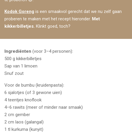
Kodok Goreng
is een smaakvol gerecht dat we nu zelf gaan
proberen te maken met het recept hieronder.
Met
kikkerbilletjes.
Klinkt goed, toch?
Ingrediënten
(voor 3–4 personen):
500 g kikkerbilletjes
Sap van 1 limoen
Snuf zout
Voor de bumbu (kruidenpasta):
6 sjalotjes (of 3 gewone uien)
4 teentjes knoflook
4–6 rawits (meer of minder naar smaak)
2 cm gember
2 cm laos (galangal)
1 tl kurkuma (kunyit)