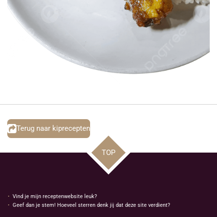
Terug naar kiprecepten
TOP
Vind je mijn receptenwebsite leuk?
Geef dan je stem! Hoeveel sterren denk jij dat deze site verdient?