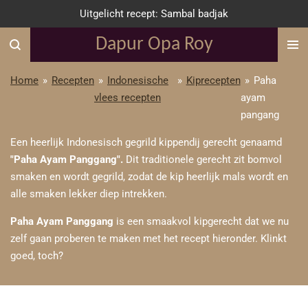
Uitgelicht recept: Sambal badjak
Ga
direct
Dapur Opa Roy
naar
de
Home
»
Recepten
»
Indonesische
»
Kiprecepten
»
Paha
hoofdinhoud
vlees recepten
ayam
pangang
Een heerlijk Indonesisch gegrild kippendij gerecht genaamd
"Paha Ayam Panggang".
Dit traditionele gerecht zit bomvol
smaken en wordt gegrild, zodat de kip heerlijk mals wordt en
alle smaken lekker diep intrekken.
Paha Ayam Panggang
is een smaakvol kipgerecht dat we nu
zelf gaan proberen te maken met het recept hieronder. Klinkt
goed, toch?