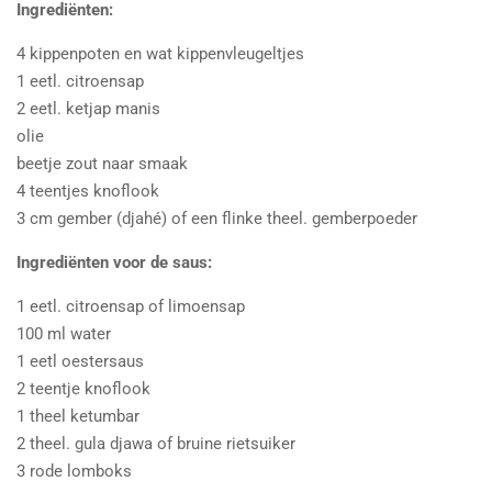
Ingrediënten:
4 kippenpoten en wat kippenvleugeltjes
1 eetl. citroensap
2 eetl. ketjap manis
olie
beetje zout naar smaak
4 teentjes knoflook
3 cm gember (djahé) of een flinke theel. gemberpoeder
Ingrediënten voor de saus:
1 eetl. citroensap of limoensap
100 ml water
1 eetl oestersaus
2 teentje knoflook
1 theel ketumbar
2 theel. gula djawa of bruine rietsuiker
3 rode lomboks