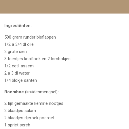
Ingrediënten:
500 gram runder bieflappen
1/2 a 3/4 dl olie
2 grote uien
3 teentjes knoflook en 2 lombokjes
1/2 eetl. assem
2 a 3 dl water
1/4 blokje santen
Boemboe
(kruidenmengsel)
:
2 fijn gemaakte kemirie nootjes
2 blaadjes salam
2 blaadjes djeroek poeroet
1 spriet sereh