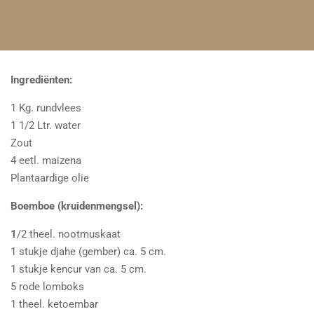
Ingrediënten:
1 Kg. rundvlees
1 1/2 Ltr. water
Zout
4 eetl. maizena
Plantaardige olie
Boemboe (kruidenmengsel):
1
/2 theel. nootmuskaat
1 stukje djahe (gember) ca. 5 cm.
1 stukje kencur van ca. 5 cm.
5 rode lomboks
1 theel. ketoembar