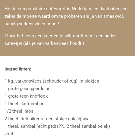
Het is een populaire satésoort in Nederland en daarbuiten, en
zeker de moeite waard om te proberen als je van smaakvol,
sappig varkensvlees houdt!
Maak het eens een keer en je wilt nooit meer een ander
sateetje! (als je van varkenvlees houdt.)
Ingrediënten:
1 kg. varkensvlees (schouder of rug), in blokjes
1 grote gesnipperde ui
1 grote teen knoflook
1 theel.. ketoembar
1/2 theel. laos
2 theel. rietsuiker of een stukje gula djawa
1 theel. sambal (echt pedis??...2 theel sambal oelek)
zout