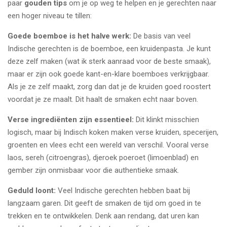
paar
gouden tips
om je op weg te helpen en je gerechten naar
een hoger niveau te tillen:
Goede boemboe is het halve werk:
De basis van veel
Indische gerechten is de boemboe, een kruidenpasta. Je kunt
deze zelf maken (wat ik sterk aanraad voor de beste smaak),
maar er zijn ook goede kant-en-klare boemboes verkrijgbaar.
Als je ze zelf maakt, zorg dan dat je de kruiden goed roostert
voordat je ze maalt. Dit haalt de smaken echt naar boven.
Verse ingrediënten zijn essentieel:
Dit klinkt misschien
logisch, maar bij Indisch koken maken verse kruiden, specerijen,
groenten en vlees echt een wereld van verschil. Vooral verse
laos, sereh (citroengras), djeroek poeroet (limoenblad) en
gember zijn onmisbaar voor die authentieke smaak.
Geduld loont:
Veel Indische gerechten hebben baat bij
langzaam garen. Dit geeft de smaken de tijd om goed in te
trekken en te ontwikkelen. Denk aan rendang, dat uren kan