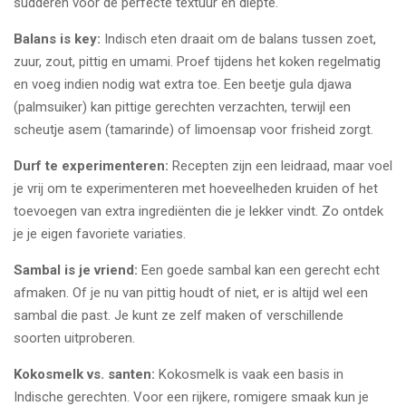
sudderen voor de perfecte textuur en diepte.
Balans is key:
Indisch eten draait om de balans tussen zoet,
zuur, zout, pittig en umami. Proef tijdens het koken regelmatig
en voeg indien nodig wat extra toe. Een beetje gula djawa
(palmsuiker) kan pittige gerechten verzachten, terwijl een
scheutje asem (tamarinde) of limoensap voor frisheid zorgt.
Durf te experimenteren:
Recepten zijn een leidraad, maar voel
je vrij om te experimenteren met hoeveelheden kruiden of het
toevoegen van extra ingrediënten die je lekker vindt. Zo ontdek
je je eigen favoriete variaties.
Sambal is je vriend:
Een goede sambal kan een gerecht echt
afmaken. Of je nu van pittig houdt of niet, er is altijd wel een
sambal die past. Je kunt ze zelf maken of verschillende
soorten uitproberen.
Kokosmelk vs. santen:
Kokosmelk is vaak een basis in
Indische gerechten. Voor een rijkere, romigere smaak kun je