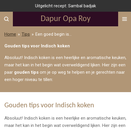
Uitgelicht recept: Sambal badjak
Ga
direct
Dapur Opa Roy
naar
de
Home
»
Tips
»
Een goed begin is...
hoofdinhoud
Gouden tips voor Indisch koken
Absoluut! Indisch koken is een heerlijke en aromatische keuken,
maar het kan in het begin wat overweldigend lijken. Hier zijn een
paar
gouden tips
om je op weg te helpen en je gerechten naar
een hoger niveau te tillen:
Gouden tips voor Indisch koken
Absoluut! Indisch koken is een heerlijke en aromatische keuken,
maar het kan in het begin wat overweldigend lijken. Hier zijn een