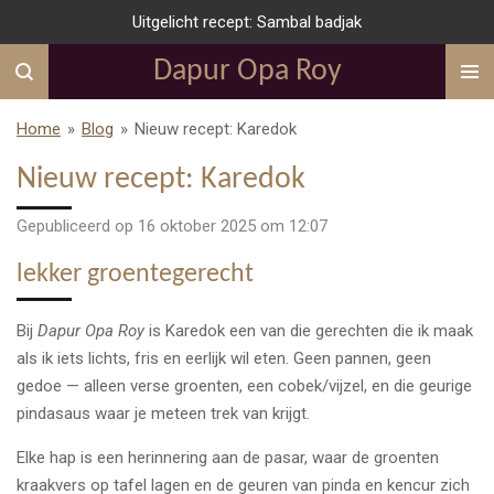
Uitgelicht recept: Sambal badjak
Ga
direct
Dapur Opa Roy
naar
de
Home
»
Blog
»
Nieuw recept: Karedok
hoofdinhoud
Nieuw recept: Karedok
Gepubliceerd op 16 oktober 2025 om 12:07
lekker groentegerecht
Bij
Dapur Opa Roy
is Karedok een van die gerechten die ik maak
als ik iets lichts, fris en eerlijk wil eten. Geen pannen, geen
gedoe — alleen verse groenten, een cobek/vijzel, en die geurige
pindasaus waar je meteen trek van krijgt.
Elke hap is een herinnering aan de pasar, waar de groenten
kraakvers op tafel lagen en de geuren van pinda en kencur zich